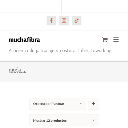
Saltar
CARRITO
Mi cuenta
al
contenido
Facebook
Instagram
Tiktok
Academia de patronaje y costura, Taller, Coworking
moda
Inicio
moda
Ordena por
Puntuar
Mostrar
12 productos