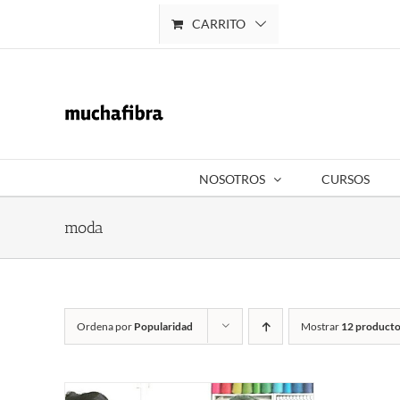
Saltar
CARRITO
Mi cuenta
al
contenido
NOSOTROS
CURSOS
moda
Ordena por
Popularidad
Mostrar
12 producto