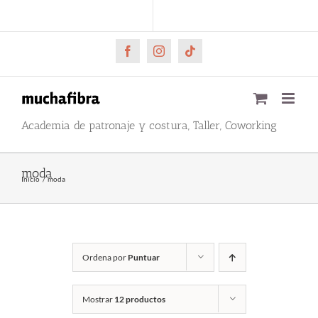
Saltar
CARRITO
Mi cuenta
al
contenido
Facebook
Instagram
Tiktok
Academia de patronaje y costura, Taller, Coworking
moda
Inicio
moda
Ordena por
Puntuar
Mostrar
12 productos