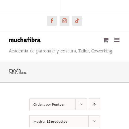
Saltar
CARRITO
Mi cuenta
al
contenido
Facebook
Instagram
Tiktok
Academia de patronaje y costura, Taller, Coworking
moda
Inicio
moda
Ordena por
Puntuar
Mostrar
12 productos