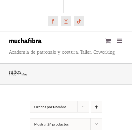
Saltar
CARRITO
Mi cuenta
al
contenido
Facebook
Instagram
Tiktok
Academia de patronaje y costura, Taller, Coworking
niños
Inicio
niños
Ordena por
Nombre
Mostrar
24 productos