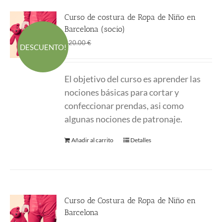
Curso de costura de Ropa de Niño en
Barcelona (socio)
El
El
145.00
€
220.00
€
DESCUENTO!
precio
precio
original
actual
El objetivo del curso es aprender las
era:
es:
nociones básicas para cortar y
220.00 €.
145.00 €.
confeccionar prendas, asi como
algunas nociones de patronaje.
Añadir al carrito
Detalles
Curso de Costura de Ropa de Niño en
Barcelona