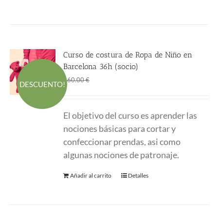
Curso de costura de Ropa de Niño en
Barcelona 36h (socio)
El
El
360.00
€
660.00
€
DESCUENTO!
precio
precio
original
actual
El objetivo del curso es aprender las
era:
es:
nociones básicas para cortar y
660.00 €.
360.00 €.
confeccionar prendas, asi como
algunas nociones de patronaje.
Añadir al carrito
Detalles