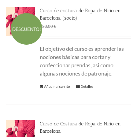
Curso de costura de Ropa de Niño en
Barcelona (socio)
El
El
145.00
€
220.00
€
DESCUENTO!
precio
precio
original
actual
El objetivo del curso es aprender las
era:
es:
nociones básicas para cortar y
220.00 €.
145.00 €.
confeccionar prendas, asi como
algunas nociones de patronaje.
Añadir al carrito
Detalles
Curso de Costura de Ropa de Niño en
Barcelona