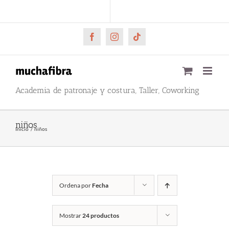
Saltar
CARRITO
Mi cuenta
al
contenido
Facebook
Instagram
Tiktok
Academia de patronaje y costura, Taller, Coworking
niños
Inicio
niños
Ordena por
Fecha
Mostrar
24 productos