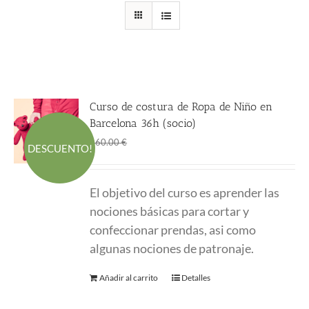
Curso de costura de Ropa de Niño en
Barcelona 36h (socio)
El
El
360.00
€
660.00
€
DESCUENTO!
precio
precio
original
actual
El objetivo del curso es aprender las
era:
es:
nociones básicas para cortar y
660.00 €.
360.00 €.
confeccionar prendas, asi como
algunas nociones de patronaje.
Añadir al carrito
Detalles