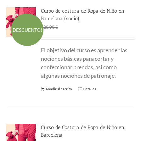
Curso de costura de Ropa de Niño en
Barcelona (socio)
El
El
145.00
€
220.00
€
DESCUENTO!
precio
precio
original
actual
El objetivo del curso es aprender las
era:
es:
nociones básicas para cortar y
220.00 €.
145.00 €.
confeccionar prendas, asi como
algunas nociones de patronaje.
Añadir al carrito
Detalles
Curso de Costura de Ropa de Niño en
Barcelona