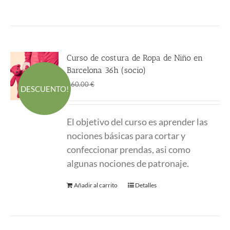
Curso de costura de Ropa de Niño en
Barcelona 36h (socio)
El
El
360.00
€
660.00
€
DESCUENTO!
precio
precio
original
actual
El objetivo del curso es aprender las
era:
es:
nociones básicas para cortar y
660.00 €.
360.00 €.
confeccionar prendas, asi como
algunas nociones de patronaje.
Añadir al carrito
Detalles