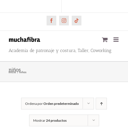
Saltar
CARRITO
Mi cuenta
al
contenido
Facebook
Instagram
Tiktok
Academia de patronaje y costura, Taller, Coworking
niños
Inicio
niños
Ordena por
Orden predeterminado
Mostrar
24 productos