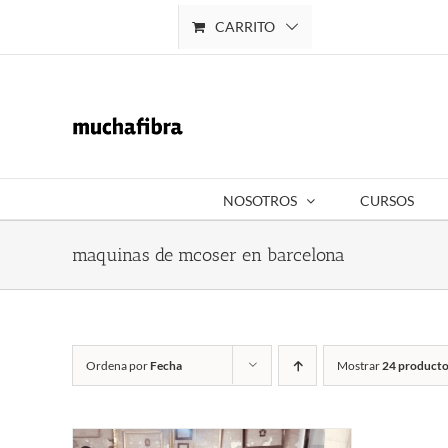
Saltar
CARRITO
Mi cuenta
al
contenido
NOSOTROS
CURSOS
maquinas de mcoser en barcelona
Ordena por
Fecha
Mostrar
24 producto