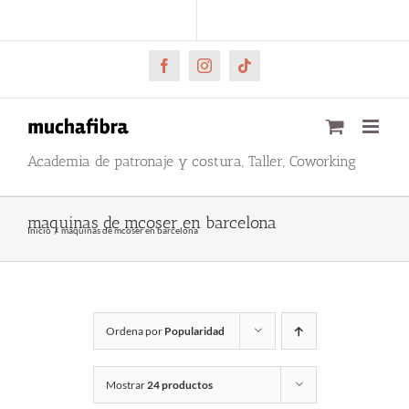
Saltar
CARRITO
Mi cuenta
al
contenido
Facebook
Instagram
Tiktok
Academia de patronaje y costura, Taller, Coworking
maquinas de mcoser en barcelona
Inicio
maquinas de mcoser en barcelona
Ordena por
Popularidad
Mostrar
24 productos