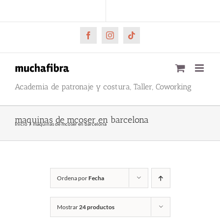
Saltar
CARRITO
Mi cuenta
al
contenido
Facebook
Instagram
Tiktok
Academia de patronaje y costura, Taller, Coworking
maquinas de mcoser en barcelona
Inicio
maquinas de mcoser en barcelona
Ordena por
Fecha
Mostrar
24 productos