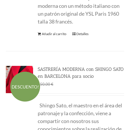
moderna con un método italiano con
un patrón original de YSL Paris 1960
talla 38 francés.
Añadir al carrito
Detalles
SASTRERÍA MODERNA con SHINGO SATO
en BARCELONA para socio
El
El
315.00
€
450.00
€
DESCUENTO!
precio
precio
original
actual
Shingo Sato
, el maestro en el área del
era:
es:
patronaje y la confección, viene a
450.00 €.
315.00 €.
compartir con nosotros sus
conocimientos sobre la realización de