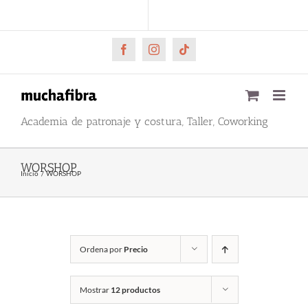
Saltar
CARRITO
Mi cuenta
al
contenido
Facebook
Instagram
Tiktok
Academia de patronaje y costura, Taller, Coworking
WORSHOP
Inicio
WORSHOP
Ordena por
Precio
Mostrar
12 productos