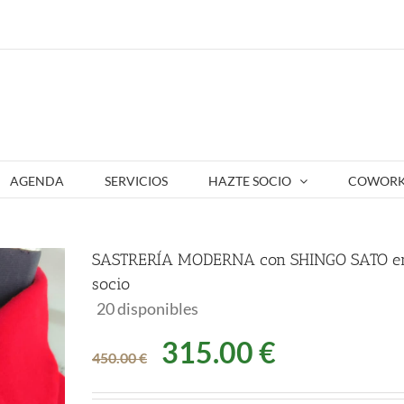
AGENDA
SERVICIOS
HAZTE SOCIO
COWORK
SASTRERÍA MODERNA con SHINGO SATO e
socio
20 disponibles
El
El
315.00
€
450.00
€
precio
precio