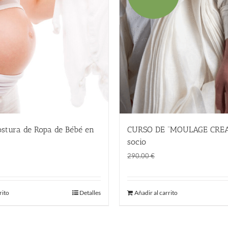
ostura de Ropa de Bébé en
CURSO DE “MOULAGE CREA
socio
El
El
195.00
€
290.00
€
precio
precio
original
actual
rito
Detalles
Añadir al carrito
era:
es:
290.00 €.
195.00 €