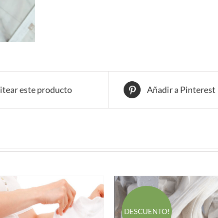
en
BARCELONA
para
socio
cantidad
itear este producto
Añadir a Pinterest
DESCUENTO!