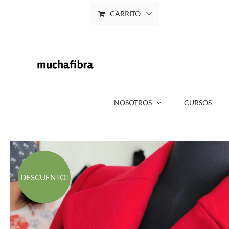
Saltar
CARRITO
Mi cuenta
al
contenido
NOSOTROS
CURSOS
DESCUENTO!