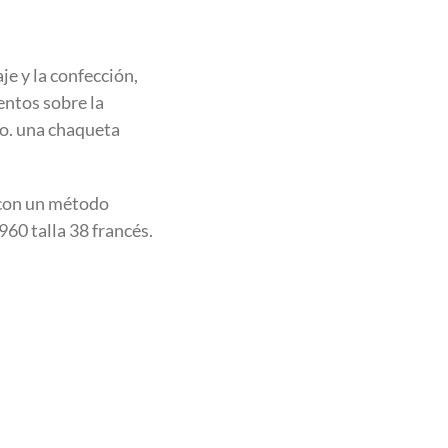
aje y la confección,
entos sobre la
so. una chaqueta
con un método
960 talla 38 francés.