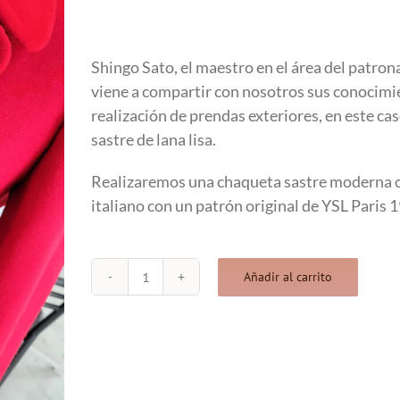
original
actual
Shingo Sato
, el maestro en el área del patron
era:
es:
viene a compartir con nosotros sus conocimi
realización de prendas exteriores, en este ca
450.00 €.
315.00 €.
sastre de lana lisa.
Realizaremos una chaqueta sastre moderna 
italiano con un patrón original de YSL Paris 1
Añadir al carrito
SASTRERÍA
MODERNA
con
SHINGO
SATO