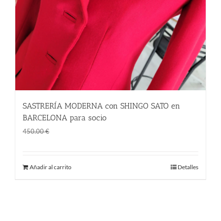
SASTRERÍA MODERNA con SHINGO SATO en
BARCELONA para socio
El
El
315.00
€
450.00
€
precio
precio
original
actual
Añadir al carrito
Detalles
era:
es:
450.00 €.
315.00 €.