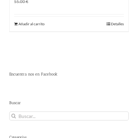
El
El
45.00
€
55.00
€
precio
precio
original
actual
Añadir al carrito
Detalles
era:
es:
55.00 €.
45.00 €.
Encuentra nos en Facebook
Buscar
Buscar:
Categorías