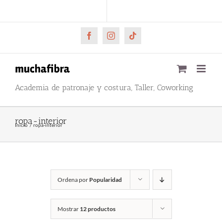
Saltar
CARRITO
Mi cuenta
al
contenido
Facebook
Instagram
Tiktok
Academia de patronaje y costura, Taller, Coworking
ropa-interior
Inicio
ropa-interior
Ordena por
Popularidad
Mostrar
12 productos