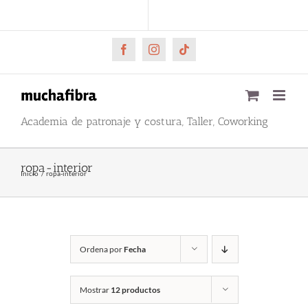
Saltar
CARRITO
Mi cuenta
al
contenido
Facebook
Instagram
Tiktok
Academia de patronaje y costura, Taller, Coworking
ropa-interior
Inicio
ropa-interior
Ordena por
Fecha
Mostrar
12 productos