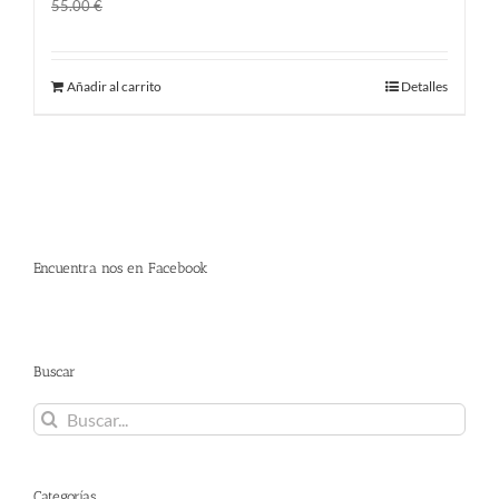
El
El
45.00
€
55.00
€
precio
precio
original
actual
Añadir al carrito
Detalles
era:
es:
55.00 €.
45.00 €.
Encuentra nos en Facebook
Buscar
Buscar:
Categorías