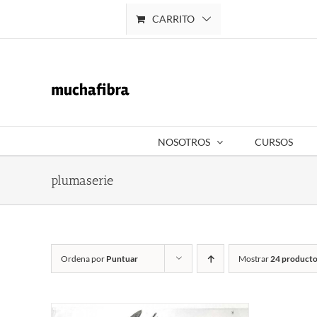
Saltar
CARRITO
Mi cuenta
al
contenido
NOSOTROS
CURSOS
plumaserie
Ordena por
Puntuar
Mostrar
24 producto