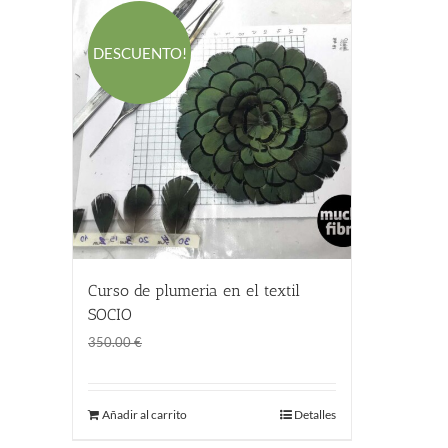
DESCUENTO!
Curso de plumeria en el textil
SOCIO
El
El
195.00
€
350.00
€
precio
precio
original
actual
Añadir al carrito
Detalles
era:
es:
350.00 €.
195.00 €.