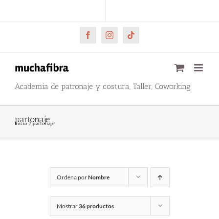
Saltar
CARRITO
Mi cuenta
al
contenido
Facebook
Instagram
Tiktok
Academia de patronaje y costura, Taller, Coworking
partonaje
Inicio
partonaje
Ordena por
Nombre
Mostrar
36 productos