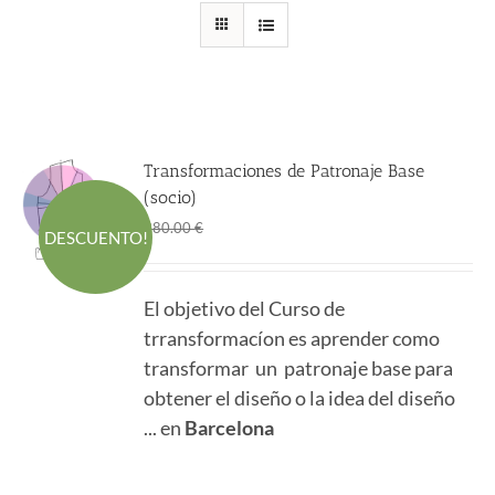
Transformaciones de Patronaje Base
(socio)
El
El
298.00
€
380.00
€
DESCUENTO!
precio
precio
original
actual
El objetivo del Curso de
era:
es:
trransformacíon es aprender como
380.00 €.
298.00 €.
transformar un patronaje base para
obtener el diseño o la idea del diseño
... en
Barcelona