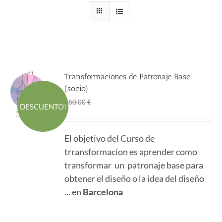
Transformaciones de Patronaje Base
(socio)
El
El
298.00
€
380.00
€
DESCUENTO!
precio
precio
original
actual
El objetivo del Curso de
era:
es:
trransformacíon es aprender como
380.00 €.
298.00 €.
transformar un patronaje base para
obtener el diseño o la idea del diseño
... en
Barcelona