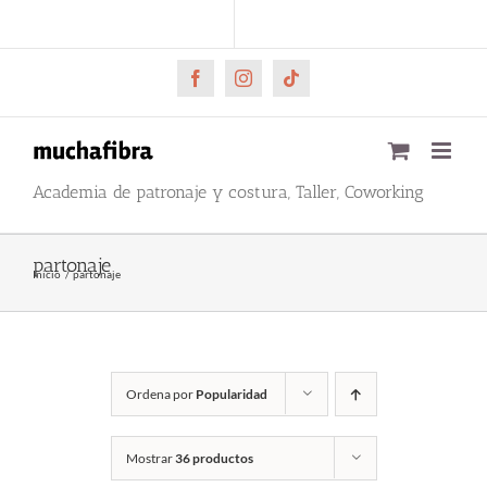
Saltar
CARRITO
Mi cuenta
al
contenido
Facebook
Instagram
Tiktok
Academia de patronaje y costura, Taller, Coworking
partonaje
Inicio
partonaje
Ordena por
Popularidad
Mostrar
36 productos