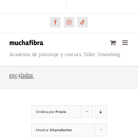
Saltar
CARRITO
Mi cuenta
al
contenido
Facebook
Instagram
Tiktok
Academia de patronaje y costura, Taller, Coworking
escalados
Inicio
escalados
Ordena por
Precio
Mostrar
24 productos