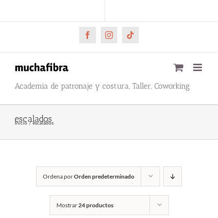
Saltar
CARRITO
Mi cuenta
al
contenido
Facebook
Instagram
Tiktok
Academia de patronaje y costura, Taller, Coworking
escalados
Inicio
escalados
Ordena por
Orden predeterminado
Mostrar
24 productos