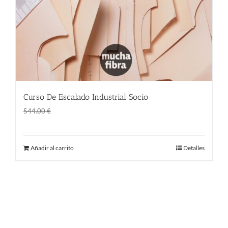
Curso De Escalado Industrial Socio
El
El
380.00
€
544.00
€
precio
precio
original
actual
Añadir al carrito
Detalles
era:
es:
544.00 €.
380.00 €.