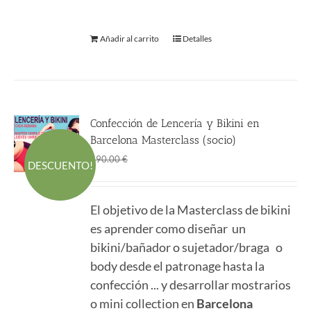
Añadir al carrito
Detalles
Confección de Lencería y Bikini en
Barcelona Masterclass (socio)
El
El
490.00
€
590.00
€
DESCUENTO!
precio
precio
original
actual
El objetivo de la Masterclass de bikini
era:
es:
es aprender como diseñar un
590.00 €.
490.00 €.
bikini/bañador o sujetador/braga o
body desde el patronage hasta la
confección ... y desarrollar mostrarios
o mini collection en
Barcelona