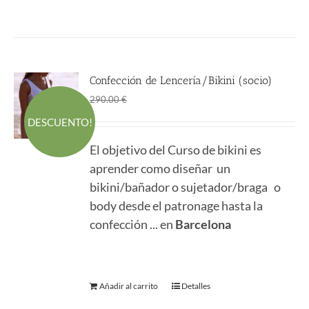
Confección de Lencería/Bikini (socio)
El
El
161.50
€
290.00
€
precio
precio
DESCUENTO!
original
actual
El objetivo del Curso de bikini es
era:
es:
aprender como diseñar un
290.00 €.
161.50 €.
bikini/bañador o sujetador/braga o
body desde el patronage hasta la
confección ... en
Barcelona
Añadir al carrito
Detalles