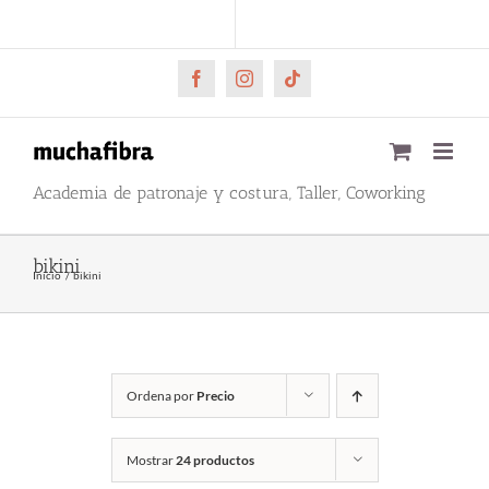
Saltar
CARRITO
Mi cuenta
al
contenido
Facebook
Instagram
Tiktok
Academia de patronaje y costura, Taller, Coworking
bikini
Inicio
bikini
Ordena por
Precio
Mostrar
24 productos