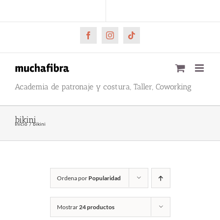
Saltar
CARRITO
Mi cuenta
al
contenido
Facebook
Instagram
Tiktok
Academia de patronaje y costura, Taller, Coworking
bikini
Inicio
bikini
Ordena por
Popularidad
Mostrar
24 productos