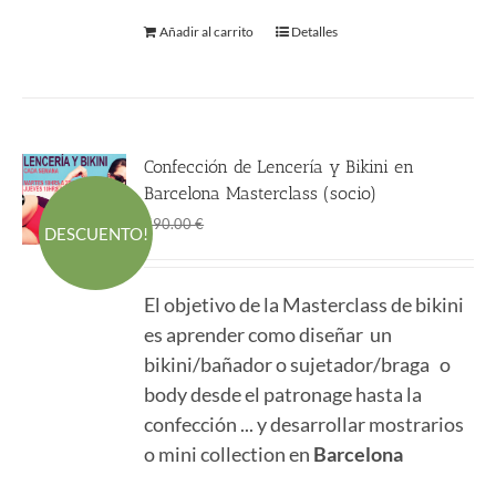
Añadir al carrito
Detalles
Confección de Lencería y Bikini en
Barcelona Masterclass (socio)
El
El
490.00
€
590.00
€
DESCUENTO!
precio
precio
original
actual
El objetivo de la Masterclass de bikini
era:
es:
es aprender como diseñar un
590.00 €.
490.00 €.
bikini/bañador o sujetador/braga o
body desde el patronage hasta la
confección ... y desarrollar mostrarios
o mini collection en
Barcelona