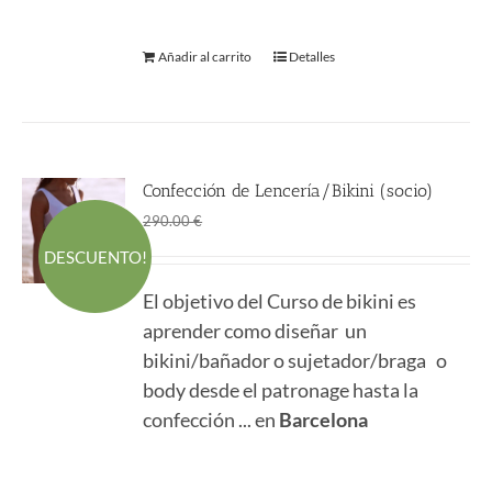
Añadir al carrito
Detalles
Confección de Lencería/Bikini (socio)
El
El
161.50
€
290.00
€
precio
precio
DESCUENTO!
original
actual
El objetivo del Curso de bikini es
era:
es:
aprender como diseñar un
290.00 €.
161.50 €.
bikini/bañador o sujetador/braga o
body desde el patronage hasta la
confección ... en
Barcelona