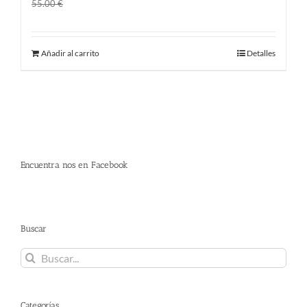
El
El
45.00
€
55.00
€
precio
precio
original
actual
Añadir al carrito
Detalles
era:
es:
55.00 €.
45.00 €.
Encuentra nos en Facebook
Buscar
Buscar:
Categorías