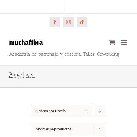
Saltar
CARRITO
Mi cuenta
al
contenido
Facebook
Instagram
Tiktok
Academia de patronaje y costura, Taller, Coworking
Bañadores
Inicio
Bañadores
Ordena por
Precio
Mostrar
24 productos