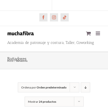
Saltar
CARRITO
Mi cuenta
al
contenido
Facebook
Instagram
Tiktok
Academia de patronaje y costura, Taller, Coworking
Bañadores
Inicio
Bañadores
Ordena por
Orden predeterminado
Mostrar
24 productos