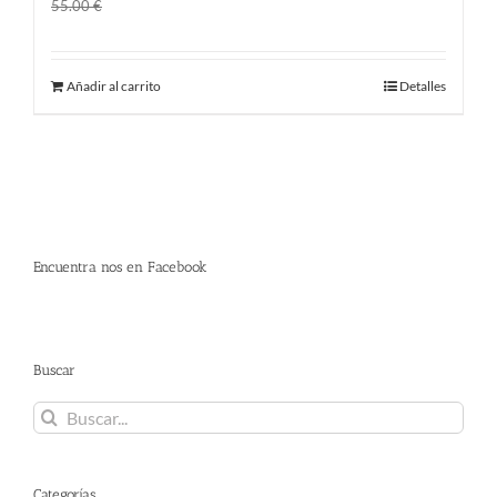
El
El
45.00
€
55.00
€
precio
precio
original
actual
Añadir al carrito
Detalles
era:
es:
55.00 €.
45.00 €.
Encuentra nos en Facebook
Buscar
Buscar:
Categorías