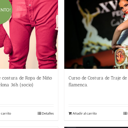
ENTO!
Curso de Costura de Traje de
e costura de Ropa de Niño
flamenca.
lona 36h (socio)
El
El
450.00
€
360.00
€
precio
precio
original
actual
Añadir al carrito
 carrito
Detalles
era:
es:
660.00 €.
360.00 €.