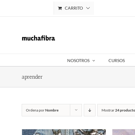
Saltar
CARRITO
Mi cuenta
al
contenido
NOSOTROS
CURSOS
aprender
Ordena por
Nombre
Mostrar
24 producto