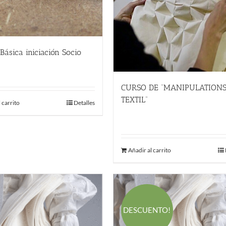
Básica iniciación Socio
El
El
45.00
€
precio
precio
CURSO DE “MANIPULATION
original
actual
TEXTIL”
 carrito
Detalles
era:
es:
289.00
€
55.00 €.
45.00 €.
Añadir al carrito
DESCUENTO!