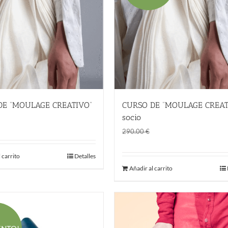
DE “MOULAGE CREATIVO”
CURSO DE “MOULAGE CREAT
€
socio
El
El
195.00
€
290.00
€
precio
precio
original
actual
 carrito
Detalles
Añadir al carrito
era:
es:
290.00 €.
195.00 €.