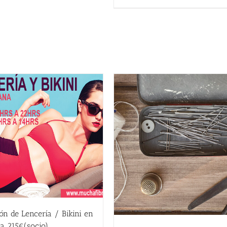
250.00 €.
188.00 €.
ón de Lencería / Bikini en
a 215€(socio)