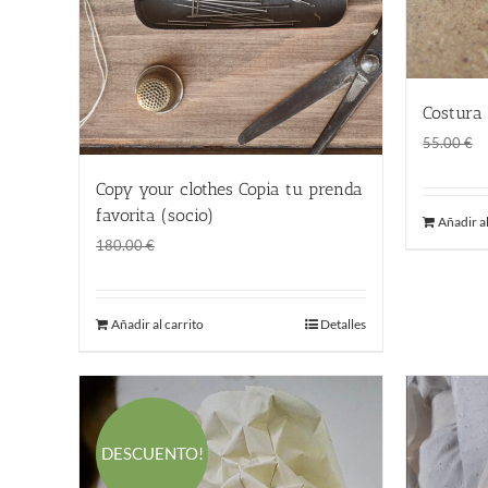
Costura 
55.00
€
Copy your clothes Copia tu prenda
favorita (socio)
Añadir al
El
El
120.00
€
180.00
€
precio
precio
original
actual
Añadir al carrito
Detalles
era:
es:
180.00 €.
120.00 €.
DESCUENTO!