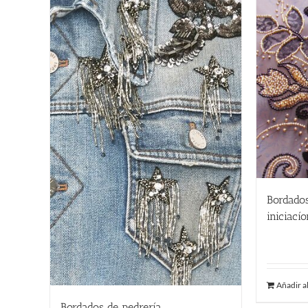
Bordados
iniciací
250.00
Añadir al
Bordados de pedrería