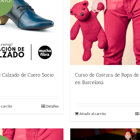
ENTO!
 Calzado de Cuero Socio
Curso de Costura de Ropa de
El
El
1.00
€
en Barcelona
220.00
€
precio
precio
original
actual
 carrito
Detalles
era:
es:
Añadir al carrito
780.00 €.
1.00 €.