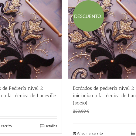
DESCUENTO!
 de Pedrería nivel 2
Bordados de pedrería nivel 2
on a la técnica de Luneville
iniciacíon a la técnica de Lun
€
(socio)
El
El
188.00
€
250.00
€
precio
precio
original
actual
 carrito
Detalles
Añadir al carrito
era:
es: