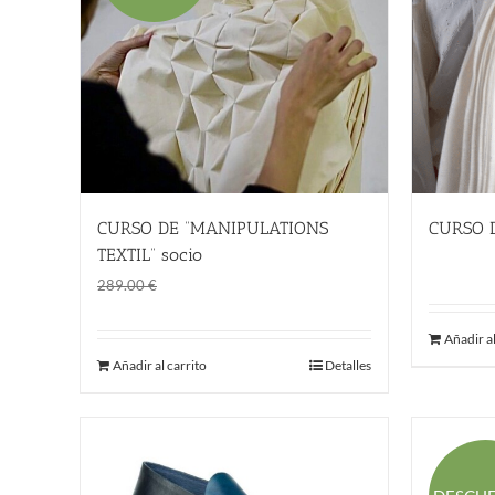
CURSO DE “MANIPULATIONS
CURSO 
TEXTIL” socio
290.00
El
El
169.00
€
289.00
€
precio
precio
original
actual
Añadir al
Añadir al carrito
Detalles
era:
es:
289.00 €.
169.00 €.