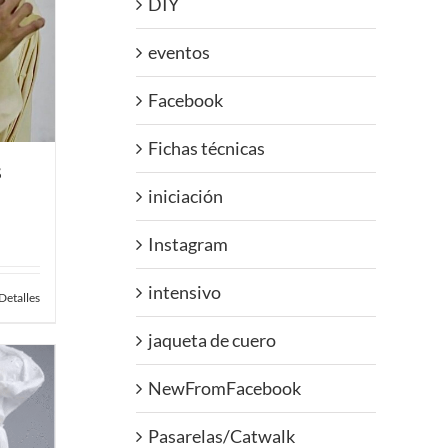
DIY
eventos
Facebook
Fichas técnicas
S
iniciación
Instagram
intensivo
Detalles
jaqueta de cuero
NewFromFacebook
Pasarelas/Catwalk