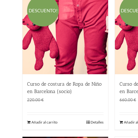
DESCUENTO!
DESCU
Curso de costura de Ropa de Niño
Curso d
en Barcelona (socio)
en Barce
El
El
145.00
€
220.00
€
660.00
€
precio
precio
original
actual
Añadir al carrito
Detalles
Añadir al
era:
es:
220.00 €.
145.00 €.