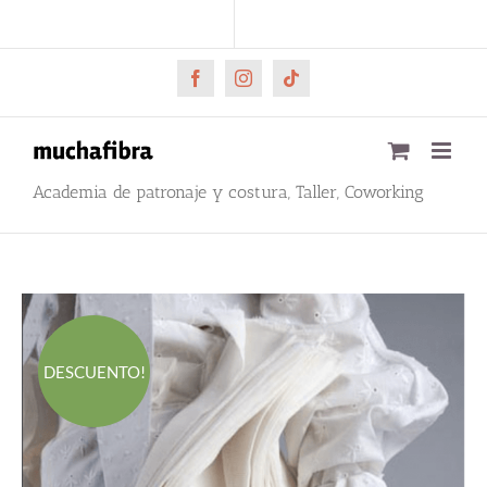
Saltar
CARRITO
Mi cuenta
al
contenido
Facebook
Instagram
Tiktok
Academia de patronaje y costura, Taller, Coworking
DESCUENTO!