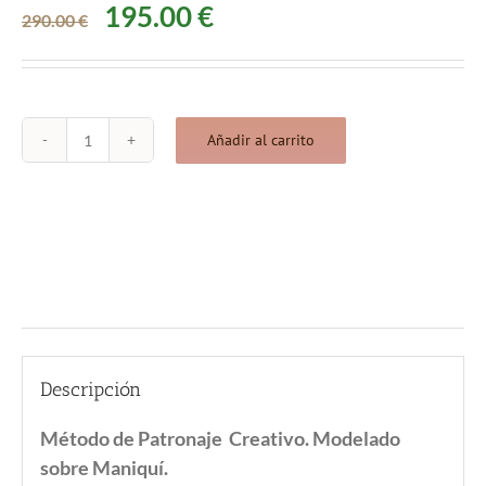
El
El
195.00
€
290.00
€
precio
precio
original
actual
era:
es:
Añadir al carrito
CURSO
DE
290.00 €.
195.00 €.
“MOULAGE
CREATIVO”
socio
cantidad
Descripción
Descripción
Método de Patronaje Creativo. Modelado
sobre Maniquí.