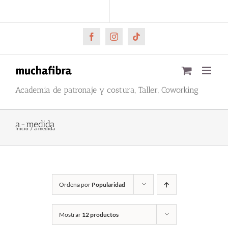
Saltar
CARRITO
Mi cuenta
al
contenido
Facebook
Instagram
Tiktok
Academia de patronaje y costura, Taller, Coworking
a-medida
Inicio
a-medida
Ordena por
Popularidad
Mostrar
12 productos