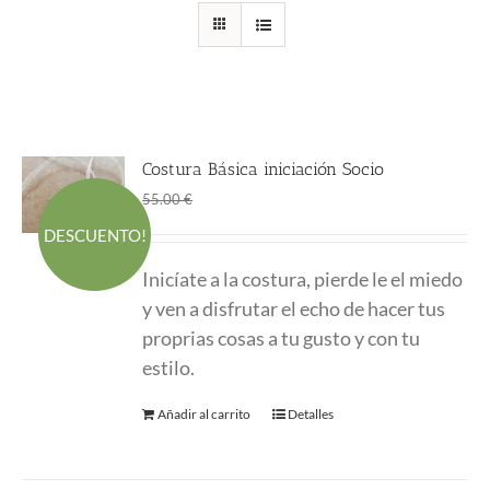
Costura Básica iniciación Socio
El
El
45.00
€
55.00
€
precio
precio
DESCUENTO!
original
actual
Inicíate a la costura, pierde le el miedo
era:
es:
y ven a disfrutar el echo de hacer tus
55.00 €.
45.00 €.
proprias cosas a tu gusto y con tu
estilo.
Añadir al carrito
Detalles