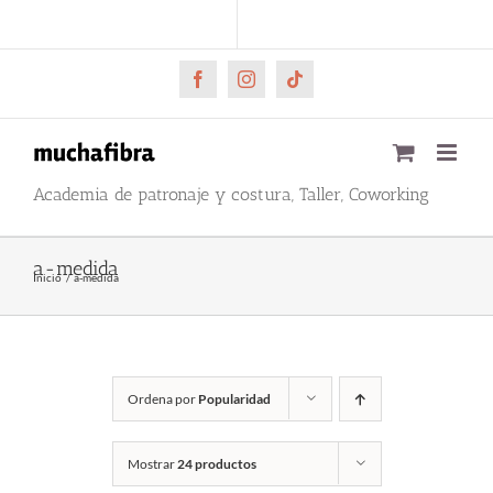
Saltar
CARRITO
Mi cuenta
al
contenido
Facebook
Instagram
Tiktok
Academia de patronaje y costura, Taller, Coworking
a-medida
Inicio
a-medida
Ordena por
Popularidad
Mostrar
24 productos