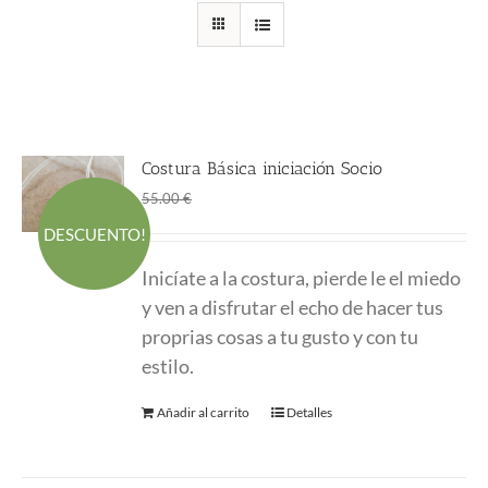
Costura Básica iniciación Socio
El
El
45.00
€
55.00
€
precio
precio
DESCUENTO!
original
actual
Inicíate a la costura, pierde le el miedo
era:
es:
y ven a disfrutar el echo de hacer tus
55.00 €.
45.00 €.
proprias cosas a tu gusto y con tu
estilo.
Añadir al carrito
Detalles