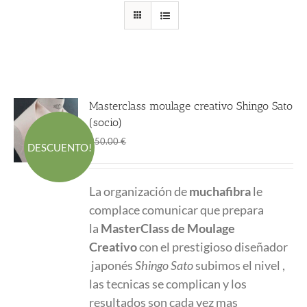
Masterclass moulage creativo Shingo Sato
(socio)
El
El
280.00
€
350.00
€
DESCUENTO!
precio
precio
original
actual
La organización de
muchafibra
le
era:
es:
complace comunicar que prepara
350.00 €.
280.00 €.
la
MasterClass
de Moulage
Creativo
con el prestigioso diseñador
japonés
Shingo Sato
subimos el nivel ,
las tecnicas se complican y los
resultados son cada vez mas