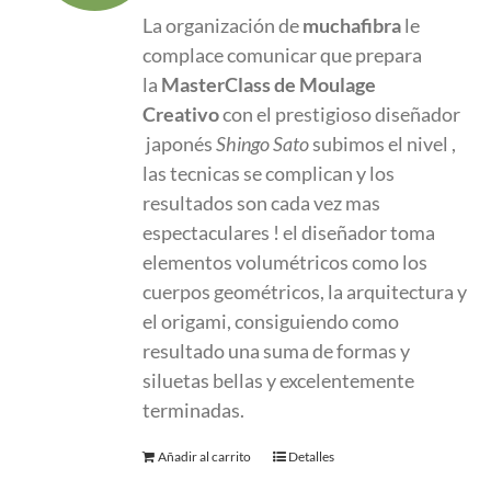
original
actual
La organización de
muchafibra
le
era:
es:
complace comunicar que prepara
580.00 €.
380.00 €.
la
MasterClass
de Moulage
Creativo
con el prestigioso diseñador
japonés
Shingo Sato
subimos el nivel ,
las tecnicas se complican y los
resultados son cada vez mas
espectaculares ! el diseñador toma
elementos volumétricos como los
cuerpos geométricos, la arquitectura y
el origami, consiguiendo como
resultado una suma de formas y
siluetas bellas y excelentemente
terminadas.
Añadir al carrito
Detalles