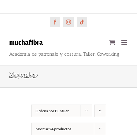
Saltar
CARRITO
Mi cuenta
al
contenido
Facebook
Instagram
Tiktok
Academia de patronaje y costura, Taller, Coworking
Masterclass
Inicio
Masterclass
Ordena por
Puntuar
Mostrar
24 productos