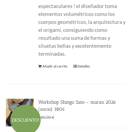
espectaculares ! el diseñador toma
elementos volumétricos como los
cuerpos geométricos, la arquitectura y
el origami, consiguiendo como
resultado una suma de formas y
siluetas bellas y excelentemente
terminadas.
Añadir al carrito
Detalles
Workshop Shingo Sato – marzo 2026
(socio) 380€
El
El
380.00
€
580.00
€
DESCUENTO!
precio
precio