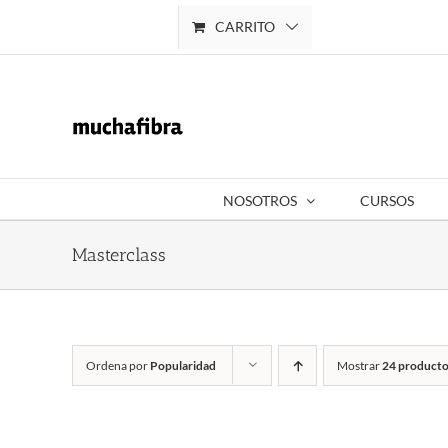
Saltar
CARRITO
Mi cuenta
al
contenido
NOSOTROS
CURSOS
Masterclass
Ordena por
Popularidad
Mostrar
24 producto