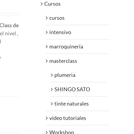
Cursos
cursos
Class
de
intensivo
l nivel ,
l
marroquinería
y
masterclass
plumeria
SHINGO SATO
tinte naturales
video tutoriales
Workshop