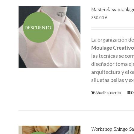
Masterclass moulage
El
El
280.00
€
350.00
€
precio
p
DESCUENTO!
original
a
La organización d
era:
es
Moulage Creativo
350.00 €.
2
las tecnicas se co
diseñador toma el
arquitectura y el 
siluetas bellas y 
Añadir al carrito
D
Workshop Shingo Sa