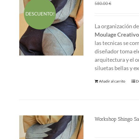
El
El
380.00
€
580.00
€
precio
p
DESCUENTO!
original
a
La organización d
era:
es
Moulage Creativo
580.00 €.
3
las tecnicas se co
diseñador toma el
arquitectura y el 
siluetas bellas y 
Añadir al carrito
D
Workshop Shingo Sa
580.00
€