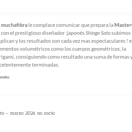
recio
ctual
e
muchafibra
le complace comunicar que prepara la
Master
:
con el prestigioso diseñador japonés
Shingo Sato
subimos e
80.00 €.
mplican y los resultados son cada vez mas espectaculares ! e
ementos volumétricos como los cuerpos geométricos, la
origami, consiguiendo como resultado una suma de formas 
excelentemente terminadas.
etalles
to – marzo 2026 no socio