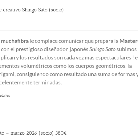
 creativo Shingo Sato (socio)
recio
ctual
e
muchafibra
le complace comunicar que prepara la
Master
:
con el prestigioso diseñador japonés
Shingo Sato
subimos e
80.00 €.
mplican y los resultados son cada vez mas espectaculares ! e
ementos volumétricos como los cuerpos geométricos, la
origami, consiguiendo como resultado una suma de formas 
excelentemente terminadas.
etalles
to – marzo 2026 (socio) 380€