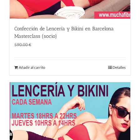
Confección de Lencería y Bikini en Barcelona
Masterclass (socio)
El
El
490.00
€
590.00
€
precio
precio
original
actual
Añadir al carrito
Detalles
era:
es:
590.00 €.
490.00 €.