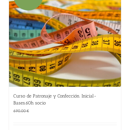
Curso de Patronaje y Confección. Inicial-
Bases.60h socio
El
El
588.00
€
690.00
€
precio
precio
original
actual