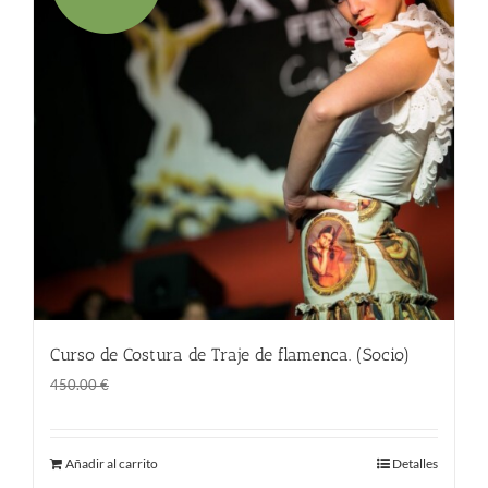
Curso de Costura de Traje de flamenca. (Socio)
El
El
360.00
€
450.00
€
precio
precio
original
actual
Añadir al carrito
Detalles
era:
es: