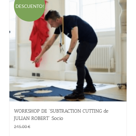
DESCUENTO!
WORKSHOP DE “SUBTRACTION CUTTING de
JULIAN ROBERT” Socio
El
El
190.00
€
245.00
€
precio
precio