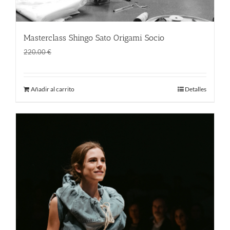
Masterclass Shingo Sato Origami Socio
El
El
170.00
€
220.00
€
precio
precio
original
actual
Añadir al carrito
Detalles
era:
es:
220.00 €.
170.00 €.