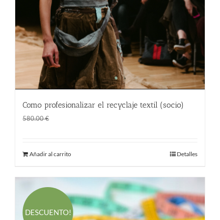
Como profesionalizar el recyclaje textil (socio)
El
El
480.00
€
580.00
€
precio
precio
original
actual
Añadir al carrito
Detalles
era:
es:
580.00 €.
480.00 €.
DESCUENTO!