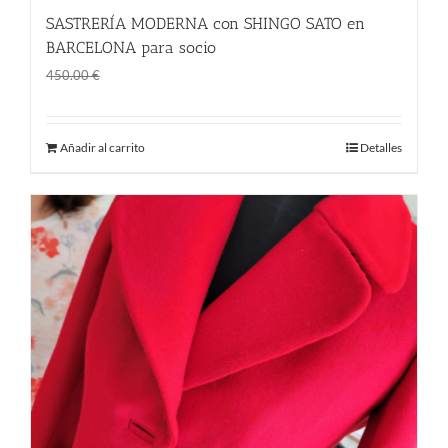
SASTRERÍA MODERNA con SHINGO SATO en
BARCELONA para socio
El
El
315.00
€
450.00
€
precio
precio
original
actual
Añadir al carrito
Detalles
era:
es:
450.00 €.
315.00 €.