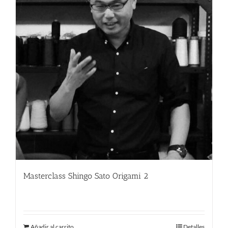
Masterclass Shingo Sato Origami 2
220.00
€
Añadir al carrito
Detalles