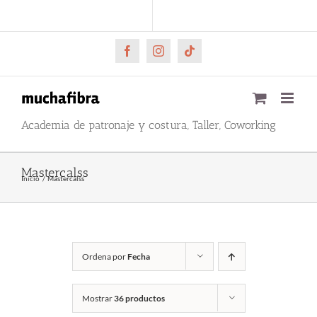
Saltar
CARRITO
Mi cuenta
al
contenido
Facebook
Instagram
Tiktok
Academia de patronaje y costura, Taller, Coworking
Mastercalss
Inicio
Mastercalss
Ordena por
Fecha
Mostrar
36 productos