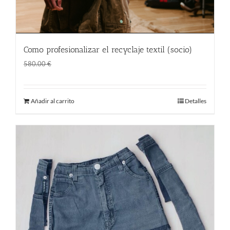
Como profesionalizar el recyclaje textil (socio)
El
El
1.00
€
580.00
€
precio
precio
original
actual
Añadir al carrito
Detalles
era:
es:
580.00 €.
1.00 €.