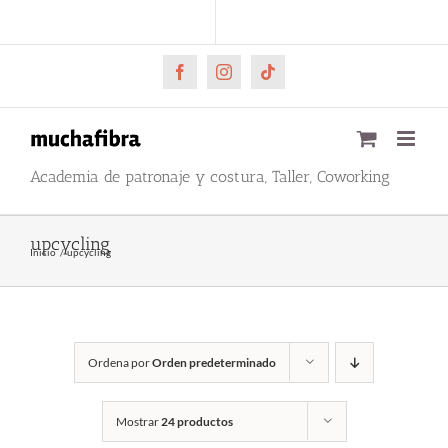
Saltar
CARRITO
Mi cuenta
al
contenido
Facebook
Instagram
Tiktok
Academia de patronaje y costura, Taller, Coworking
upcycling
Inicio
upcycling
Ordena por
Orden predeterminado
Mostrar
24 productos