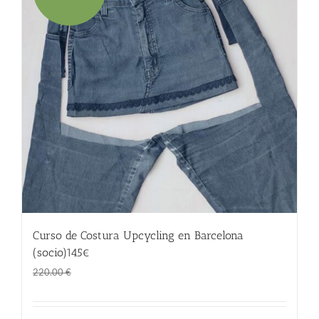
Curso de Costura Upcycling en Barcelona
(socio)145€
El
El
145.00
€
220.00
€
precio
precio
original
actual