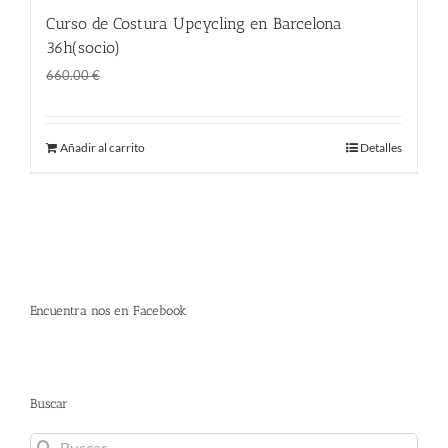
Curso de Costura Upcycling en Barcelona
36h(socio)
El
El
360.00
€
660.00
€
precio
precio
original
actual
Añadir al carrito
Detalles
era:
es:
660.00 €.
360.00 €.
Encuentra nos en Facebook
Buscar
Buscar: