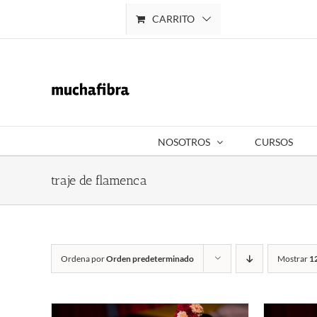
Saltar
CARRITO
Mi cuenta
al
contenido
NOSOTROS
CURSOS
traje de flamenca
Ordena por
Orden predeterminado
Mostrar
1