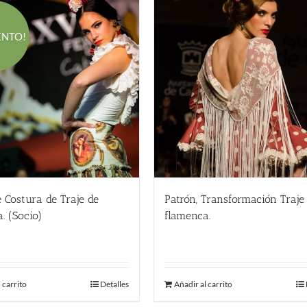
ENTO!
 Costura de Traje de
Patrón, Transformación Traje
. (Socio)
flamenca.
El
El
360.00
€
290.00
€
precio
precio
original
actual
 carrito
Detalles
Añadir al carrito
era:
es:
450.00 €.
360.00 €.