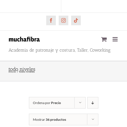
Saltar
CARRITO
Mi cuenta
al
contenido
Facebook
Instagram
Tiktok
Academia de patronaje y costura, Taller, Coworking
todo niveles
Inicio
todo niveles
Ordena por
Precio
Mostrar
36 productos