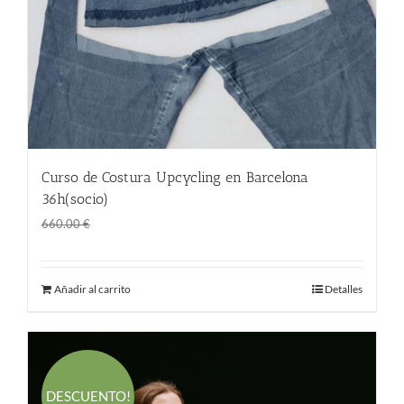
Curso de Costura Upcycling en Barcelona
36h(socio)
El
El
360.00
€
660.00
€
precio
precio
original
actual
Añadir al carrito
Detalles
era:
es:
660.00 €.
360.00 €.
DESCUENTO!