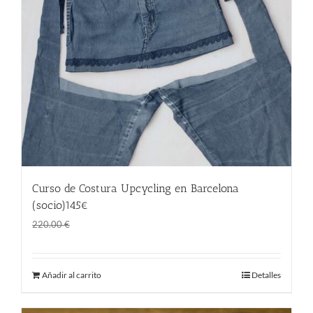
Curso de Costura Upcycling en Barcelona
(socio)145€
El
El
145.00
€
220.00
€
precio
precio
original
actual
Añadir al carrito
Detalles
era:
es:
220.00 €.
145.00 €.