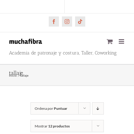
Saltar
CARRITO
Mi cuenta
al
contenido
Facebook
Instagram
Tiktok
Academia de patronaje y costura, Taller, Coworking
tallaje
Inicio
tallaje
Ordena por
Puntuar
Mostrar
12 productos