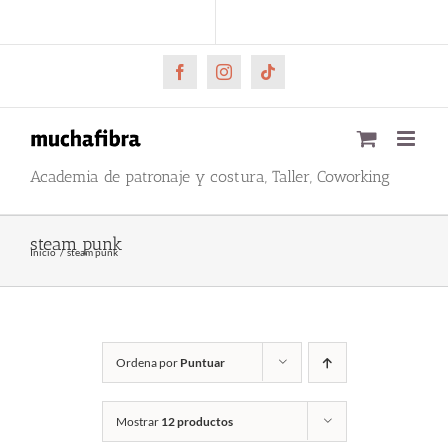
Saltar
CARRITO
Mi cuenta
al
contenido
Facebook
Instagram
Tiktok
Academia de patronaje y costura, Taller, Coworking
steam punk
Inicio
steam punk
Ordena por
Puntuar
Mostrar
12 productos