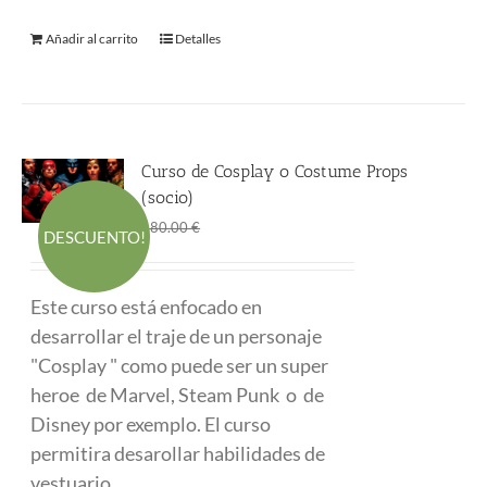
Añadir al carrito
Detalles
Curso de Cosplay o Costume Props
(socio)
El
El
290.00
€
480.00
€
DESCUENTO!
precio
precio
original
actual
Este curso está enfocado en
era:
es:
desarrollar el traje de un personaje
480.00 €.
290.00 €.
"Cosplay " como puede ser un super
heroe de Marvel, Steam Punk o de
Disney por exemplo. El curso
permitira desarollar habilidades de
vestuario.