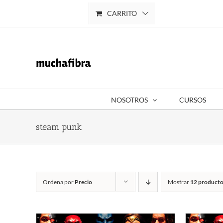
Saltar
CARRITO
Mi cuenta
al
contenido
NOSOTROS
CURSOS
steam punk
Ordena por
Precio
Mostrar
12 producto