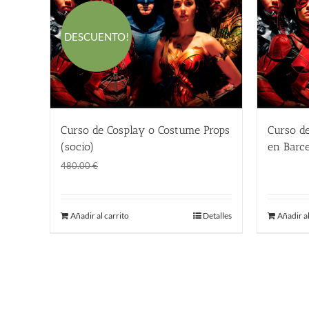
DESCUENTO!
Curso de Cosplay o Costume Props
Curso d
(socio)
en Barc
El
El
290.00
€
480.00
480.00
€
precio
precio
original
actual
Añadir al carrito
Detalles
Añadir al
era:
es:
480.00 €.
290.00 €.