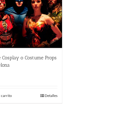
e Cosplay o Costume Props
elona
€
 carrito
Detalles