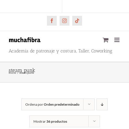
Saltar
CARRITO
Mi cuenta
al
contenido
Facebook
Instagram
Tiktok
Academia de patronaje y costura, Taller, Coworking
steam punk
Inicio
steam punk
Ordena por
Orden predeterminado
Mostrar
36 productos