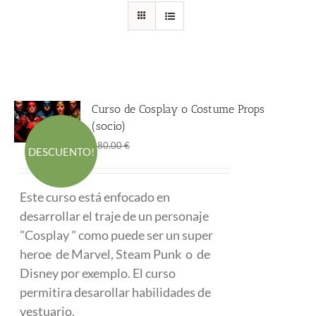
Curso de Cosplay o Costume Props
(socio)
El
El
290.00
€
480.00
€
DESCUENTO!
precio
precio
original
actual
Este curso está enfocado en
era:
es:
desarrollar el traje de un personaje
480.00 €.
290.00 €.
"Cosplay " como puede ser un super
heroe de Marvel, Steam Punk o de
Disney por exemplo. El curso
permitira desarollar habilidades de
vestuario.