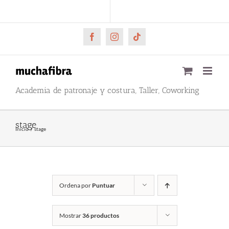
Saltar
CARRITO
Mi cuenta
al
contenido
Facebook
Instagram
Tiktok
Academia de patronaje y costura, Taller, Coworking
stage
Inicio
stage
Ordena por
Puntuar
Mostrar
36 productos