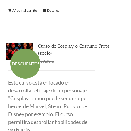
Añadir al carrito
Detalles
Curso de Cosplay o Costume Props
(socio)
El
El
290.00
€
480.00
€
DESCUENTO!
precio
precio
original
actual
Este curso está enfocado en
era:
es:
desarrollar el traje de un personaje
480.00 €.
290.00 €.
"Cosplay " como puede ser un super
heroe de Marvel, Steam Punk o de
Disney por exemplo. El curso
permitira desarollar habilidades de
vestuario.