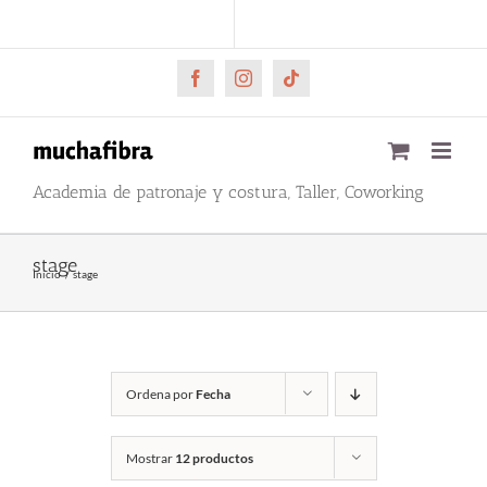
Saltar
CARRITO
Mi cuenta
al
contenido
Facebook
Instagram
Tiktok
Academia de patronaje y costura, Taller, Coworking
stage
Inicio
stage
Ordena por
Fecha
Mostrar
12 productos