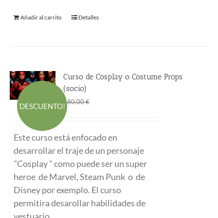
Añadir al carrito
Detalles
Curso de Cosplay o Costume Props
(socio)
El
El
290.00
€
480.00
€
DESCUENTO!
precio
precio
original
actual
Este curso está enfocado en
era:
es:
desarrollar el traje de un personaje
480.00 €.
290.00 €.
"Cosplay " como puede ser un super
heroe de Marvel, Steam Punk o de
Disney por exemplo. El curso
permitira desarollar habilidades de
vestuario.