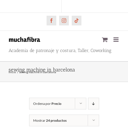
Saltar
CARRITO
Mi cuenta
al
contenido
Facebook
Instagram
Tiktok
Academia de patronaje y costura, Taller, Coworking
sewing machine in barcelona
Inicio
sewing machine in barcelona
Ordena por
Precio
Mostrar
24 productos