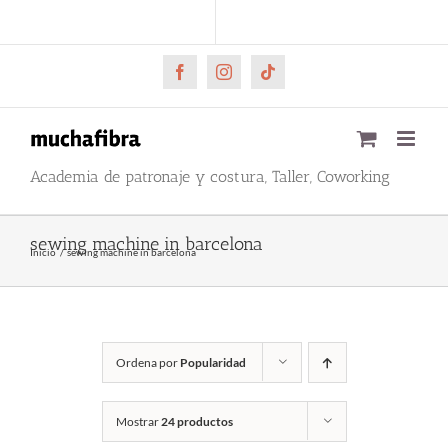
Saltar
CARRITO
Mi cuenta
al
contenido
Facebook
Instagram
Tiktok
Academia de patronaje y costura, Taller, Coworking
sewing machine in barcelona
Inicio
sewing machine in barcelona
Ordena por
Popularidad
Mostrar
24 productos