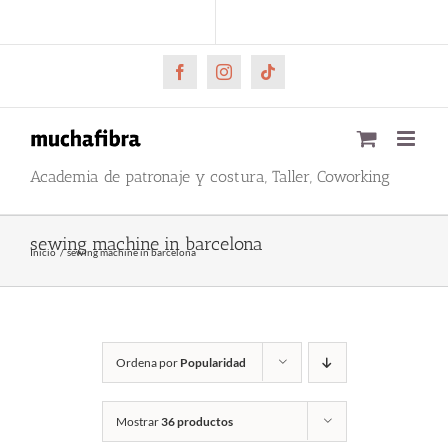
Saltar
CARRITO
Mi cuenta
al
contenido
Facebook
Instagram
Tiktok
Academia de patronaje y costura, Taller, Coworking
sewing machine in barcelona
Inicio
sewing machine in barcelona
Ordena por
Popularidad
Mostrar
36 productos