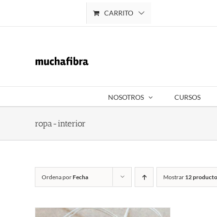
Saltar
CARRITO
Mi cuenta
al
contenido
NOSOTROS
CURSOS
ropa-interior
Ordena por
Fecha
Mostrar
12 producto