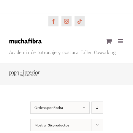
Saltar
CARRITO
Mi cuenta
al
contenido
Facebook
Instagram
Tiktok
Academia de patronaje y costura, Taller, Coworking
ropa-interior
Inicio
ropa-interior
Ordena por
Fecha
Mostrar
36 productos