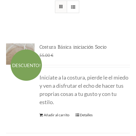
Costura Básica iniciación Socio
El
El
45.00
€
55.00
€
precio
precio
DESCUENTO!
original
actual
Inicíate a la costura, pierde le el miedo
era:
es:
y ven a disfrutar el echo de hacer tus
55.00 €.
45.00 €.
proprias cosas a tu gusto y con tu
estilo.
Añadir al carrito
Detalles