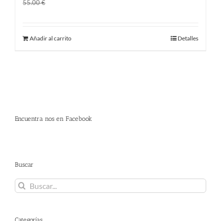
El
El
45.00
€
55.00
€
precio
precio
original
actual
Añadir al carrito
Detalles
era:
es:
55.00 €.
45.00 €.
Encuentra nos en Facebook
Buscar
Buscar:
Categorías