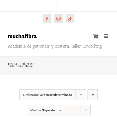
Saltar
CARRITO
Mi cuenta
al
contenido
Facebook
Instagram
Tiktok
Academia de patronaje y costura, Taller, Coworking
ropa-interior
Inicio
ropa-interior
Ordena por
Orden predeterminado
Mostrar
36 productos