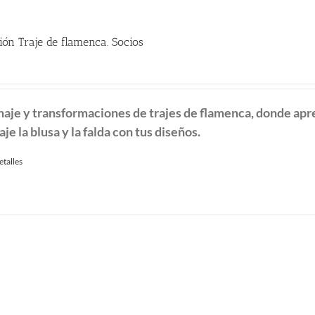
ión Traje de flamenca. Socios
recio
ctual
naje y transformaciones de
trajes de flamenca, donde ap
:
aje la blusa y la falda con tus diseños.
90.00 €.
etalles