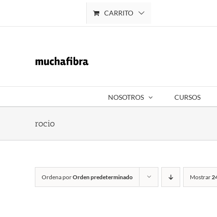
Saltar
CARRITO
Mi cuenta
al
contenido
NOSOTROS
CURSOS
rocio
Ordena por
Orden predeterminado
Mostrar
2