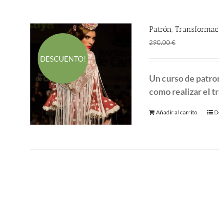
Patrón, Transformac
El
El
190.00
€
290.00
€
precio
p
DESCUENTO!
original
a
Un curso de patro
era:
es
como realizar el tr
290.00 €.
1
Añadir al carrito
D