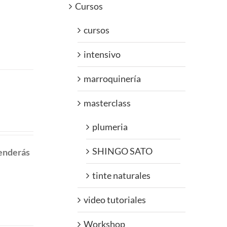
Cursos
cursos
intensivo
marroquinería
masterclass
plumeria
SHINGO SATO
renderás
tinte naturales
video tutoriales
Workshop