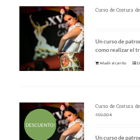
Curso de Costura de
450.00
€
Un curso de patro
como realizar el tr
Añadir al carrito
D
Curso de Costura de
El
El
360.00
€
450.00
€
precio
p
DESCUENTO!
original
a
Un curso de patro
era:
es