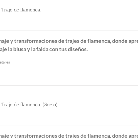
 Traje de flamenca.
naje y transformaciones de
trajes de flamenca, donde ap
aje la blusa y la falda con tus diseños.
etalles
 Traje de flamenca. (Socio)
recio
ctual
naje y transformaciones de
trajes de flamenca, donde ap
: