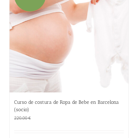
Curso de costura de Ropa de Bebe en Barcelona
(socio)
El
El
145.00
€
220.00
€
precio
precio
original
actual