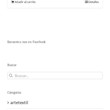
Añadir al carrito
Detalles
era:
es:
220.00 €.
145.00 €.
Encuentra nos en Facebook
Buscar
Buscar:
Categorías
artetextil