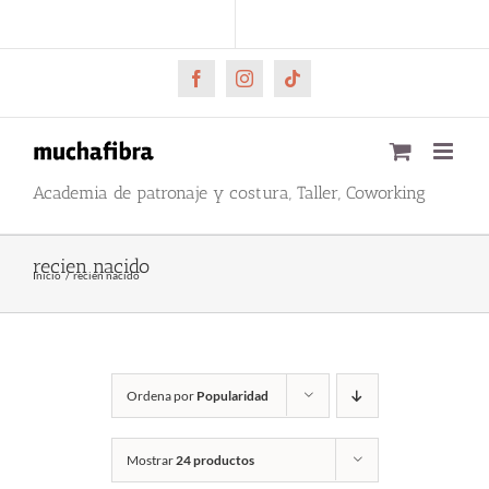
Saltar
CARRITO
Mi cuenta
al
contenido
Facebook
Instagram
Tiktok
Academia de patronaje y costura, Taller, Coworking
recien nacido
Inicio
recien nacido
Ordena por
Popularidad
Mostrar
24 productos