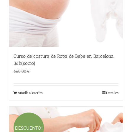
Curso de costura de Ropa de Bebe en Barcelona
36h(socio)
El
El
360.00
€
660.00
€
precio
precio
original
actual
Añadir al carrito
Detalles
era:
es:
660.00 €.
360.00 €.
DESCUENTO!