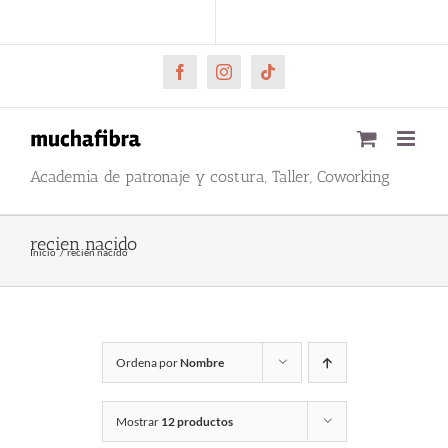
Saltar
CARRITO
Mi cuenta
al
contenido
Facebook
Instagram
Tiktok
Academia de patronaje y costura, Taller, Coworking
recien nacido
Inicio
recien nacido
Ordena por
Nombre
Mostrar
12 productos