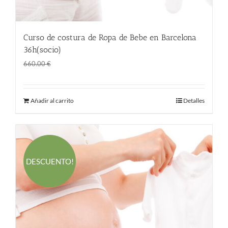
Curso de costura de Ropa de Bebe en Barcelona
36h(socio)
El
El
360.00
€
660.00
€
precio
precio
original
actual
Añadir al carrito
Detalles
era:
es:
660.00 €.
360.00 €.
DESCUENTO!