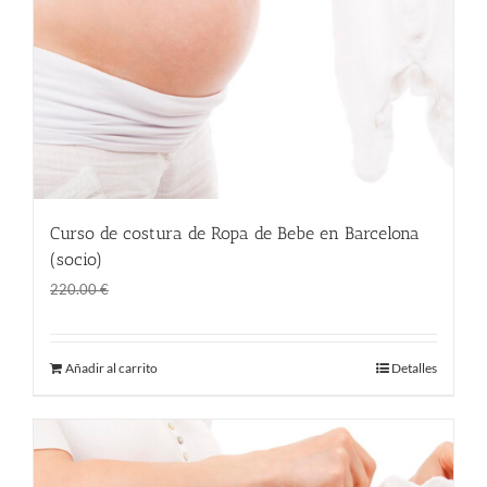
Curso de costura de Ropa de Bebe en Barcelona
(socio)
El
El
145.00
€
220.00
€
precio
precio
original
actual
Añadir al carrito
Detalles
era:
es:
220.00 €.
145.00 €.