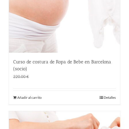
Curso de costura de Ropa de Bebe en Barcelona
(socio)
El
El
145.00
€
220.00
€
precio
precio
original
actual
Añadir al carrito
Detalles
era:
es:
220.00 €.
145.00 €.