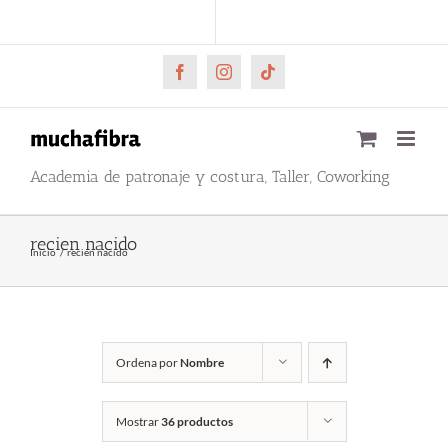
Saltar
CARRITO
Mi cuenta
al
contenido
Facebook
Instagram
Tiktok
Academia de patronaje y costura, Taller, Coworking
recien nacido
Inicio
recien nacido
Ordena por
Nombre
Mostrar
36 productos