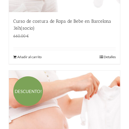
Curso de costura de Ropa de Bebe en Barcelona
36h(socio)
El
El
360.00
€
660.00
€
precio
precio
original
actual
Añadir al carrito
Detalles
era:
es:
660.00 €.
360.00 €.
DESCUENTO!